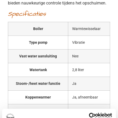
bieden nauwkeurige controle tijdens het opschuimen.
Specificaties
Boiler
Warmtewisselaar
Type pomp
Vibratie
Vast water aansluiting
Nee
Watertank
2,8 liter
Stoom-/heet water functie
Ja
Koppenwarmer
Ja, afneembaar
Afneembare watertank
Ja