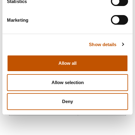
Statistics
Voorinfusie
Ja
Marketing
Eco-modus
Ja
Show details
Boilerinhoud
1.9L
Boiler drukmeter
Ja
Allow all
Pomp drukmeter
Ja
Allow selection
Aantal filterdragers
2
Deny
Stoomdrukmeter
Ja