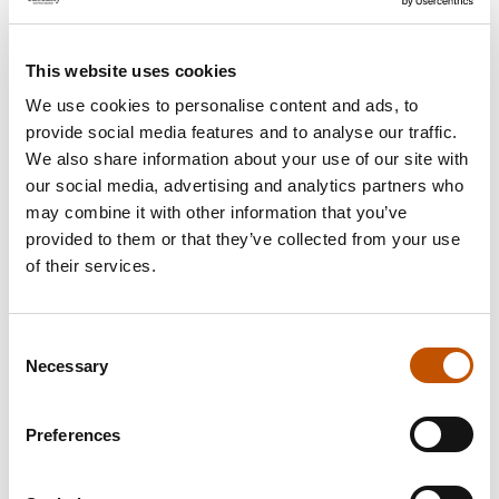
Shot-timer
Nee
This website uses cookies
Vermogen
1400 Watt
We use cookies to personalise content and ads, to
provide social media features and to analyse our traffic.
Gemaakt in Europa
Ja
We also share information about your use of our site with
our social media, advertising and analytics partners who
RVS boiler
Ja
may combine it with other information that you’ve
provided to them or that they’ve collected from your use
Hoogte
395 mm
of their services.
Breedte
250 mm
Consent
Necessary
Selection
Diepte
455mm
Gewicht
20,2 kg
Preferences
Handmatige bediening
Ja