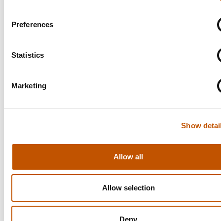
Breedte
325 mm
Preferences
Diepte
475 mm
Statistics
Gewicht
28 kg
Marketing
Handmatige bediening
Ja
Show detai
Allow all
Gerelateerde producten
Allow selection
ECM Mechanika VI Slim
Deny