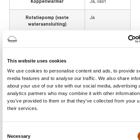
Koppenwarmer
Ja, vast
Rotatiepomp (vaste
Ja
wateraansluiting)
Afneembare watertank
Ja
Boilertemperatuur instelbaar
Ja
This website uses cookies
We use cookies to personalise content and ads, to provide s
Shot-timer
Ja
media features and to analyse our traffic. We also share info
about your use of our site with our social media, advertising 
Display
Ja
analytics partners who may combine it with other information
you’ve provided to them or that they’ve collected from your u
Gemaakt in Europa
Ja
their services.
RVS boiler
Ja
Consent
Necessary
Selection
Hoogte
390 mm