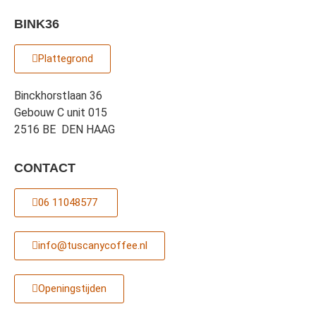
BINK36
Plattegrond
Binckhorstlaan 36
Gebouw C unit 015
2516 BE DEN HAAG
CONTACT
06 11048577 ‎
info@tuscanycoffee.nl
Openingstijden