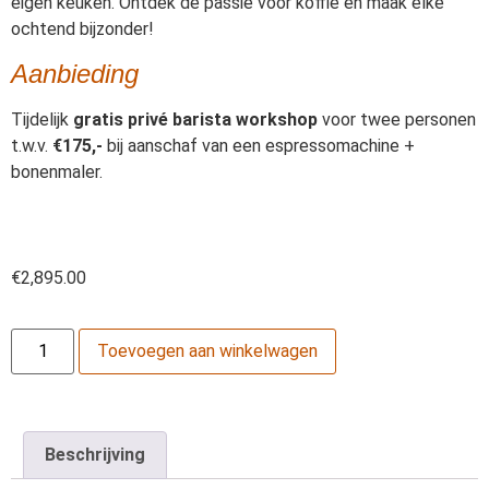
eigen keuken. Ontdek de passie voor koffie en maak elke
ochtend bijzonder!
Aanbieding
Tijdelijk
gratis privé barista workshop
voor twee personen
t.w.v.
€175,-
bij aanschaf van een espressomachine +
bonenmaler.
€
2,895.00
Toevoegen aan winkelwagen
Beschrijving