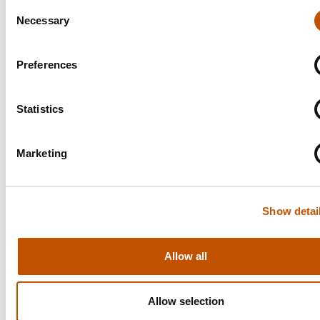
Consent
Eco-modus
Ja
Necessary
Selection
Boilerinhoud
0,5L koffie – 1L
stoom/heet water
Preferences
Boiler drukmeter
Ja
Statistics
Pomp drukmeter
Ja
Marketing
Aantal filterdragers
2
Stoomdrukmeter
Ja
Show detai
Allow all
Allow selection
Gerelateerde producten