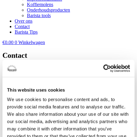
Koffiemolens
Onderhoudsproducten
Barista tools
Over ons
Contact
Barista Tips
€
0.00
0
Winkelwagen
Contact
Bij Tuscany Coffee Den Haag ben je welkom voor
This website uses cookies
Vers gebrande koffie uit de ambachtelijke micro-branderij
Espresso apparatuur & accessoires
We use cookies to personalise content and ads, to
Koffie voor horeca en inrichting van espressobars
provide social media features and to analyse our traffic.
Barista koffie workshops & training
Onderhoud & reparaties van koffie apparatuur
We also share information about your use of our site with
our social media, advertising and analytics partners who
Kom je langs?
may combine it with other information that you’ve
provided to them or that they’ve collected from your use