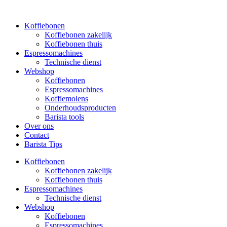
Ga
naar
Koffiebonen
de
Koffiebonen zakelijk
inhoud
Koffiebonen thuis
Espressomachines
Technische dienst
Webshop
Koffiebonen
Espressomachines
Koffiemolens
Onderhoudsproducten
Barista tools
Over ons
Contact
Barista Tips
Koffiebonen
Koffiebonen zakelijk
Koffiebonen thuis
Espressomachines
Technische dienst
Webshop
Koffiebonen
Espressomachines