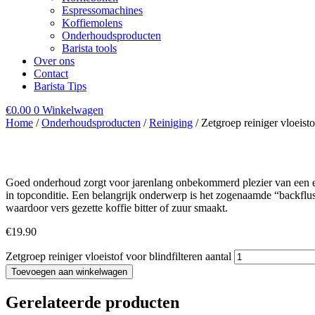
Espressomachines
Koffiemolens
Onderhoudsproducten
Barista tools
Over ons
Contact
Barista Tips
€
0.00
0
Winkelwagen
Home
/
Onderhoudsproducten
/
Reiniging
/ Zetgroep reiniger vloeisto
Goed onderhoud zorgt voor jarenlang onbekommerd plezier van een esp
in topconditie. Een belangrijk onderwerp is het zogenaamde “backflu
waardoor vers gezette koffie bitter of zuur smaakt.
€
19.90
Zetgroep reiniger vloeistof voor blindfilteren aantal
Toevoegen aan winkelwagen
Gerelateerde producten