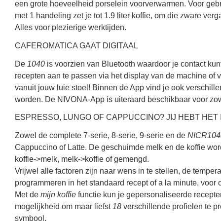
een grote hoeveelheid porselein voorverwarmen. Voor geb
met 1 handeling zet je tot 1.9 liter koffie, om die zware ver
Alles voor plezierige werktijden.
CAFEROMATICA GAAT DIGITAAL
De
1040
is voorzien van Bluetooth waardoor je contact ku
recepten aan te passen via het display van de machine of vi
vanuit jouw luie stoel! Binnen de App vind je ook verschill
worden. De NIVONA-App is uiteraard beschikbaar voor zo
ESPRESSO, LUNGO OF CAPPUCCINO? JIJ HEBT HET 
Zowel de complete 7-serie, 8-serie, 9-serie en de
NICR104
Cappuccino of Latte. De geschuimde melk en de koffie word
koffie->melk, melk->koffie of gemengd.
Vrijwel alle factoren zijn naar wens in te stellen, de temp
programmeren in het standaard recept of a la minute, voor o
Met de
mijn koffie
functie kun je gepersonaliseerde recepte
mogelijkheid om maar liefst
18
verschillende profielen te 
symbool.