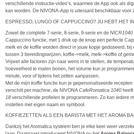
verschillende instructie-video’s, waarmee de App ook als dig
kan worden. De NIVONA-App is uiteraard beschikbaar voor
ESPRESSO, LUNGO OF CAPPUCCINO? JIJ HEBT HET IN
Zowel de complete 7-serie, 8-serie, 9-serie en de
NICR1040
Cappuccino functie, met 1 druk op de knop een perfecte Ca
melk en de koffie worden direct in jouw kopje gedoseerd, bij
tussen 3 bereidingswijzen, koffie->melk, melk->koffie of gem
Vrijwel alle factoren zijn naar wens in te stellen, de temperat
hoeveelheid te malen bonen, het volume kun je programmeren
minute, voor of tijdens het zetten aanpassen.
Met de
mijn koffie
functie kun je gepersonaliseerde recepten 
verschilt per machine, de NIVONA
CafeRomatica 1040
heeft
18
verschillende profielen te programmeren. Zo kan iedere 
instellen met eigen naam en symbool.
KOFFIEZETTEN ALS EEN BARISTA MET HET AROMA B
Dankzij het Aromatica systeem ben je elke keer weer verzek
laag. Daarnaast introduceert NIVONA nu het
Aroma Balanc