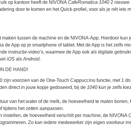
ruik op kantoor heeft de NIVONA
CafeRomatica 1040
2 nieuwe f
gadering door te komen en het Quick-profiel, voor als je nèt iets 
nt maken tussen de machine en de NIVONA-App. Hierdoor kun je
a de App op je smartphone of tablet. Met de App is het zelfs mog
ende instructie-video’s, waarmee de App ook als digitale gebrui
wel
iOS
als
Android
.
IN DE HAND!
0
zijn voorzien van de One-Touch Cappuccino functie, met 1 dr
en direct in jouw kopje gedoseerd, bij de
1040
kun je zelfs kie
eratuur van het water of de melk, de hoeveelheid te malen bonen,
f tijdens het zetten aanpassen.
n instellen, de hoeveelheid verschilt per machine, de NIVONA
C
programmeren. Zo kan iedere medewerker zijn eigen voorkeur in