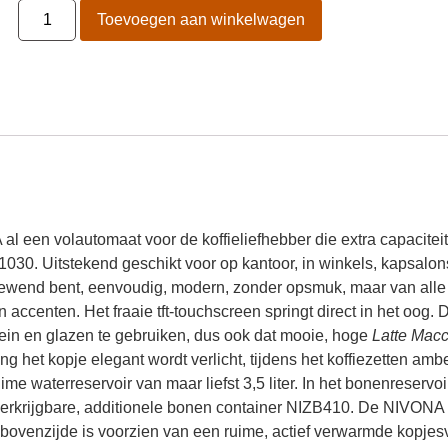
Toevoegen aan winkelwagen
l een volautomaat voor de koffieliefhebber die extra capacite
030. Uitstekend geschikt voor op kantoor, in winkels, kapsalon
wend bent, eenvoudig, modern, zonder opsmuk, maar van alle
n accenten. Het fraaie tft-touchscreen springt direct in het oog.
lein en glazen te gebruiken, dus ook dat mooie, hoge
Latte Macc
 het kopje elegant wordt verlicht, tijdens het koffiezetten ambe
ime waterreservoir van maar liefst 3,5 liter. In het bonenreservoi
eel verkrijgbare, additionele bonen container NIZB410. De NIVONA
De bovenzijde is voorzien van een ruime, actief verwarmde kopje