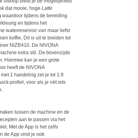
e uitloop biedt je de mogelijkheid
ook dat mooie, hoge
Latte
g waardoor tijdens de bereiding
rkleurig en tijdens het
me waterreservoir van maar liefst
am koffie. Dit is uit te breiden tot
ntainer NIZB410. De NIVONA
machine extra stil. De bovenzijde
r. Hiermee kan je een grote
toor heeft de NIVONA
 met 1 handeling zet je tot 1.9
ck-profiel, voor als je nèt iets
n.
t maken tussen de machine en de
ecepten aan te passen via het
et. Met de App is het zelfs
en de App vind je ook