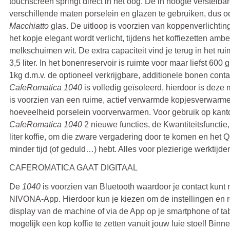
touchscreen springt direct in het oog. De in hoogte verstelbar
verschillende maten porselein en glazen te gebruiken, dus 
Macchiatto
glas. De uitloop is voorzien van koppenverlichtin
het kopje elegant wordt verlicht, tijdens het koffiezetten ambe
melkschuimen wit. De extra capaciteit vind je terug in het rui
3,5 liter. In het bonenreservoir is ruimte voor maar liefst 600 gr
1kg d.m.v. de optioneel verkrijgbare, additionele bonen co
CafeRomatica 1040
is volledig geïsoleerd, hierdoor is deze 
is voorzien van een ruime, actief verwarmde kopjesverwarme
hoeveelheid porselein voorverwarmen. Voor gebruik op kan
CafeRomatica 1040
2 nieuwe functies, de Kwantiteitsfunctie,
liter koffie, om die zware vergadering door te komen en het Qui
minder tijd (of geduld…) hebt. Alles voor plezierige werktijde
CAFEROMATICA GAAT DIGITAAL
De
1040
is voorzien van Bluetooth waardoor je contact kun
NIVONA-App. Hierdoor kun je kiezen om de instellingen en r
display van de machine of via de App op je smartphone of tabl
mogelijk een kop koffie te zetten vanuit jouw luie stoel! Binn