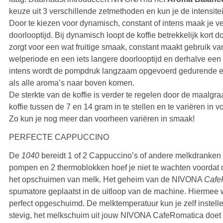
keuze uit 3 verschillende zetmethoden en kun je de intensite
Door te kiezen voor dynamisch, constant of intens maak je v
doorlooptijd. Bij dynamisch loopt de koffie betrekkelijk kort 
zorgt voor een wat fruitige smaak, constant maakt gebruik v
welperiode en een iets langere doorlooptijd en derhalve ee
intens wordt de pompdruk langzaam opgevoerd gedurende ee
als alle aroma’s naar boven komen.
De sterkte van de koffie is verder te regelen door de maalg
koffie tussen de 7 en 14 gram in te stellen en te variëren in 
Zo kun je nog meer dan voorheen variëren in smaak!
PERFECTE CAPPUCCINO
De
1040
bereidt 1 of 2 Cappuccino’s of andere melkdranken 
pompen en 2 thermoblokken hoef je niet te wachten voordat
het opschuimen van melk. Het geheim van de NIVONA
Cafe
spumatore geplaatst in de uitloop van de machine. Hiermee w
perfect opgeschuimd. De melktemperatuur kun je zelf instell
stevig, het melkschuim uit jouw NIVONA CafeRomatica doet 