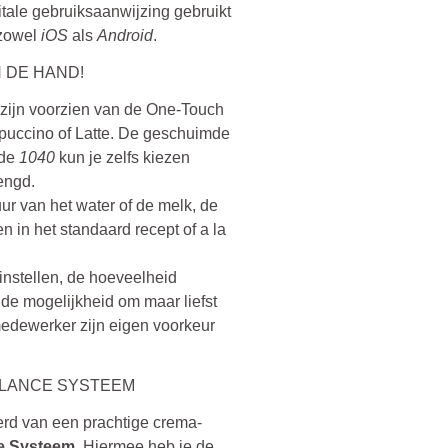
itale gebruiksaanwijzing gebruikt
 zowel
iOS
als
Android
.
 DE HAND!
zijn voorzien van de One-Touch
ppuccino of Latte. De geschuimde
 de
1040
kun je zelfs kiezen
engd.
uur van het water of de melk, de
 in het standaard recept of a la
instellen, de hoeveelheid
 de mogelijkheid om maar liefst
medewerker zijn eigen voorkeur
ALANCE SYSTEEM
erd van een prachtige crema-
e Systeem
. Hiermee heb je de