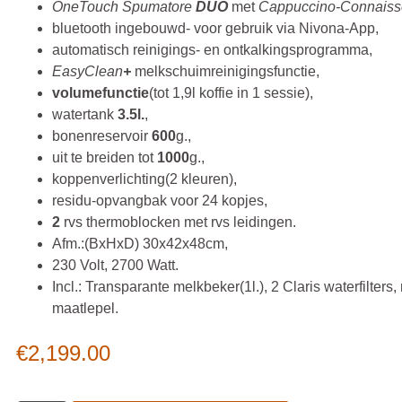
OneTouch Spumatore
DUO
met
Cappuccino-Connaiss
bluetooth ingebouwd- voor gebruik via Nivona-App,
automatisch reinigings- en ontkalkingsprogramma,
EasyClean
+
melkschuimreinigingsfunctie,
volumefunctie
(tot 1,9l koffie in 1 sessie),
watertank
3.5l.
,
bonenreservoir
600
g.,
uit te breiden tot
1000
g.,
koppenverlichting(2 kleuren),
residu-opvangbak voor 24 kopjes,
2
rvs thermoblocken met rvs leidingen.
Afm.:(BxHxD) 30x42x48cm,
230 Volt, 2700 Watt.
Incl.: Transparante melkbeker(1l.), 2 Claris waterfilters
maatlepel.
€
2,199.00