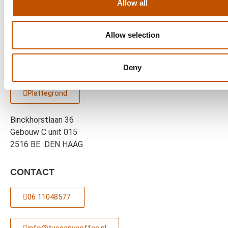
Allow all
Ophalen in de winkel mogelijk
Allow selection
Deny
BINK36
Plattegrond
Binckhorstlaan 36
Gebouw C unit 015
2516 BE DEN HAAG
CONTACT
06 11048577 ‎