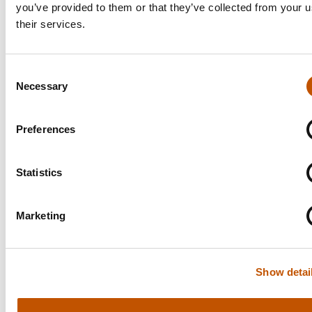
you’ve provided to them or that they’ve collected from your u
Toevoegen aan winkelwagen
their services.
Consent
Necessary
Betalen met Ideal
Selection
Preferences
Voor 16 uur besteld, morgen bezorgd
Statistics
Marketing
Gratis bezorging vanaf 58 euro
Show detai