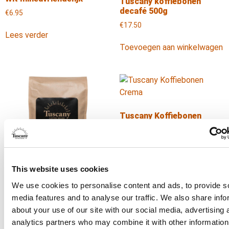
Tuscany koffiebonen
decafé 500g
€
6.95
€
17.50
Lees verder
Toevoegen aan winkelwagen
Tuscany Koffiebonen
Crema
€
27.50
Toevoegen aan winkelwagen
This website uses cookies
We use cookies to personalise content and ads, to provide s
Tuscany Koffiebonen
media features and to analyse our traffic. We also share info
Classic
about your use of our site with our social media, advertising 
€
27.95
analytics partners who may combine it with other information