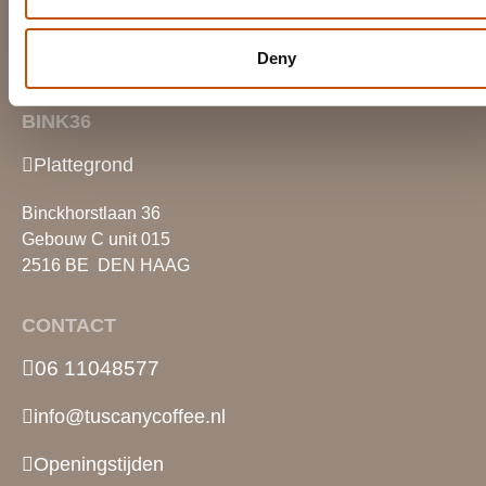
Deny
BINK36
Plattegrond
Binckhorstlaan 36
Gebouw C unit 015
2516 BE DEN HAAG
CONTACT
06 11048577 ‎
info@tuscanycoffee.nl
Openingstijden