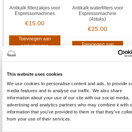
Antikalk filterzakjes voor
Antikalk waterfilters voor
Espressomachines
Espressomachine
(4stuks)
€
15.00
€
25.00
Toevoegen aan
Toevoegen aan
winkelwagen
winkelwagen
This website uses cookies
We use cookies to personalise content and ads, to provide s
media features and to analyse our traffic. We also share
BWT bestmax S
information about your use of our site with our social media,
antikalk filter patroon
Nivona Claris waterfilter
advertising and analytics partners who may combine it with o
NIRF 700
€
87.15
information that you’ve provided to them or that they’ve colle
€
15.99
from your use of their services.
Toevoegen aan