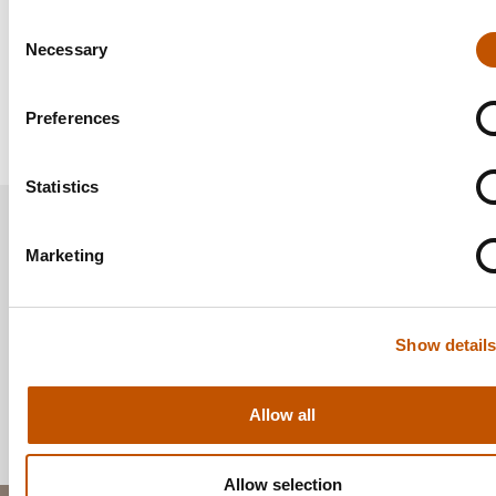
winkelwagen
Toevoegen aan
Consent
winkelwagen
Necessary
Selection
Preferences
Statistics
Betalen met Ideal
Marketing
Voor 16 uur besteld, morgen bezorgd
Show detail
Gratis bezorging vanaf 58 euro
Allow all
Ophalen in de winkel mogelijk
Allow selection