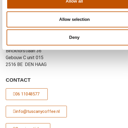
Allow all
Allow selection
BINK36
Plattegrond
Deny
Binckhorstlaan 36
Gebouw C unit 015
2516 BE DEN HAAG
CONTACT
06 11048577 ‎
info@tuscanycoffee.nl