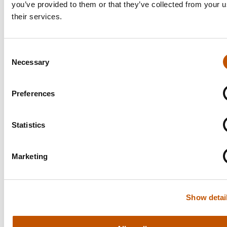
you’ve provided to them or that they’ve collected from your u
their services.
Betalen met Ideal
Consent
Necessary
Selection
Voor 16 uur besteld, morgen bezorgd
Preferences
Statistics
Gratis bezorging vanaf 58 euro
Marketing
Show detai
Ophalen in de winkel mogelijk