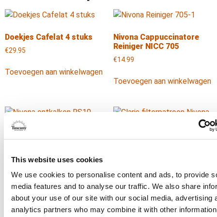
Doekjes Cafelat 4 stuks
Nivona Cappuccinatore
Reiniger NICC 705
€
29.95
€
14.99
Toevoegen aan winkelwagen
Toevoegen aan winkelwagen
Nivona Vloeibaar
ontkalkingsmiddel NIRK
Nivona Claris waterfilter
This website uses cookies
703
NIRF 700
We use cookies to personalise content and ads, to provide s
€
14.99
€
15.99
media features and to analyse our traffic. We also share info
about your use of our site with our social media, advertising 
Toevoegen aan winkelwagen
Toevoegen aan winkelwagen
analytics partners who may combine it with other information