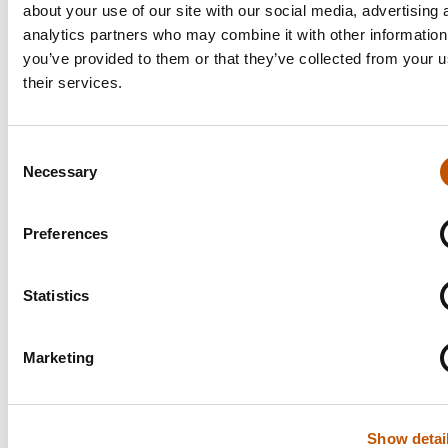
OneTouch Spumatore
,
about your use of our site with our social media, advertising 
automatisch reinigings- en
analytics partners who may combine it with other information
ontkalkingsprogramma,
you’ve provided to them or that they’ve collected from your u
EasyClean
melkschuimreinigingsfunctie,
their services.
watertank 2,2l., bonenreservoir 250g.,
residu-opvangbak voor 12 kopjes,
rvs thermoblock met rvs leidingen.
Consent
Afm.:(BxHxD) 24x34x46cm,
Necessary
Selection
230 Volt, 1465 Watt.
Incl.: Claris waterfilter, reinigingstabletten,
Preferences
melkslang en maatlepel.
Statistics
Gerelateerde producten
Marketing
ECM Technika V Profi PID
ECM Technika VI Dubbel
€
2,595.00
Show detai