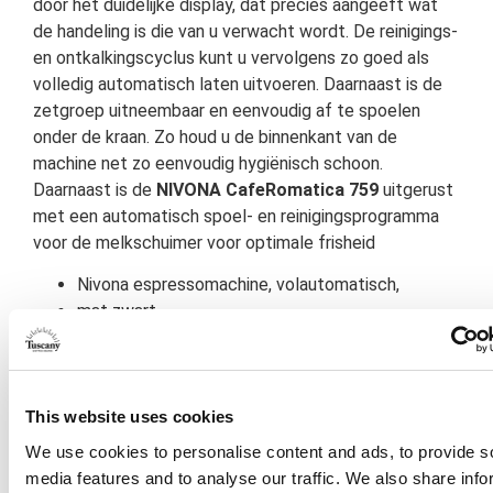
door het duidelijke display, dat precies aangeeft wat
de handeling is die van u verwacht wordt. De reinigings-
en ontkalkingscyclus kunt u vervolgens zo goed als
volledig automatisch laten uitvoeren. Daarnaast is de
zetgroep uitneembaar en eenvoudig af te spoelen
onder de kraan. Zo houd u de binnenkant van de
machine net zo eenvoudig hygiënisch schoon.
Daarnaast is de
NIVONA CafeRomatica 759
uitgerust
met een automatisch spoel- en reinigingsprogramma
voor de melkschuimer voor optimale frisheid
Nivona espressomachine, volautomatisch,
mat zwart.
TFT kleuren-display,
Aroma Balance Systeem
met 3 profielen,
3 koffiesterktes,
1 persoonlijk recept instelbaar,
This website uses cookies
bluetooth ingebouwd- voor gebruik via Nivona-
We use cookies to personalise content and ads, to provide s
App,
media features and to analyse our traffic. We also share info