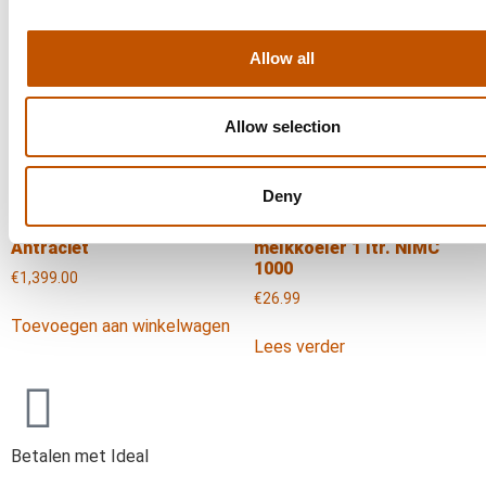
boiler Profi PID
Lees verder
€
2,895.00
Allow all
Toevoegen aan winkelwagen
Allow selection
Deny
ECM Puristika RVS /
Nivona kunststof
Antraciet
melkkoeler 1 ltr. NIMC
1000
€
1,399.00
€
26.99
Toevoegen aan winkelwagen
Lees verder
Betalen met Ideal