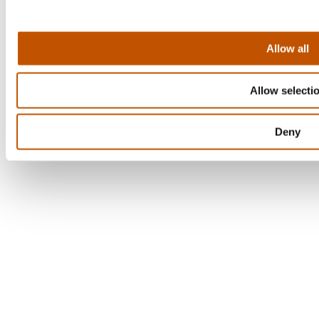
Mijn Account
Klantenservice
© Tuscany Coffee -
Privacyverklaring
-
Algemene voorwaarden
Allow all
Website by MediaBlend
Allow selecti
Deny