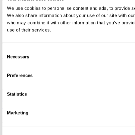
Voor 16 uur besteld, morgen bezorgd
We use cookies to personalise content and ads, to provide soc
Gratis bezorging vanaf 58 euro
We also share information about your use of our site with our
Ophalen in de winkel mogelijk
who may combine it with other information that you’ve provid
use of their services.
BINK36
Consent
Plattegrond
Necessary
Selection
Binckhorstlaan 36
Gebouw C unit 015
Preferences
2516 BE DEN HAAG
Contact
Statistics
06 11048577 ‎
info@tuscanycoffee.nl
Openingstijden
Marketing
Meer informatie