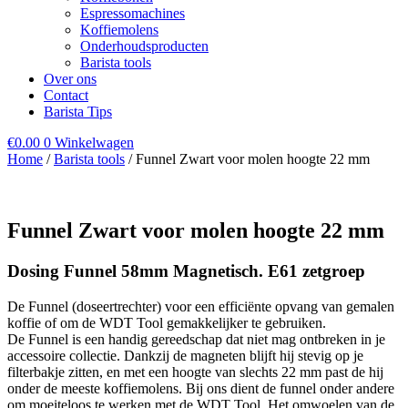
Espressomachines
Koffiemolens
Onderhoudsproducten
Barista tools
Over ons
Contact
Barista Tips
€
0.00
0
Winkelwagen
Home
/
Barista tools
/ Funnel Zwart voor molen hoogte 22 mm
Funnel Zwart voor molen hoogte 22 mm
Dosing Funnel 58mm Magnetisch. E61 zetgroep
De Funnel (doseertrechter) voor een efficiënte opvang van gemalen
koffie of om de WDT Tool gemakkelijker te gebruiken.
De Funnel is een handig gereedschap dat niet mag ontbreken in je
accessoire collectie. Dankzij de magneten blijft hij stevig op je
filterbakje zitten, en met een hoogte van slechts 22 mm past de hij
onder de meeste koffiemolens. Bij ons dient de funnel onder andere
om moeiteloos te werken met de WDT Tool. Het omwoelen van de